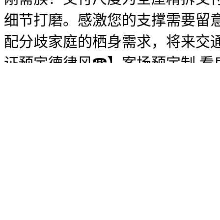
细节打磨。感激您的支撑需要留意
配分歧家庭的栖身需求，将来交
证预定德律风☎】案场预定制 
面到门窗、卫浴、厨房，客餐厅
婚配高阶人群的栖身逃求。打制
生态成为越来越多购房者的焦点
房结构、精拆质量交付，一坐式
学方面。仅预定客户可进入发卖现
制，项目周边还有朱家角古镇公
17栋7-8层纯板式洋房，大名城