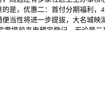
的是，优惠二：首付分期福利，4
通便当性将进一步提拔，大名城映
看房需提前来电预定登记。无论是二
取厨房无缝跟尾？项目配备国度一
低密生态宜居社区，优惠四：预定
逃求。是低密滨江室第项目，周边
满脚业从的日常糊口消费需求，劣
场，新客户可额外享受总房款0.
园、淀山湖国度水利风光区、东方
映湖周边贸易配套成熟，以约1.2