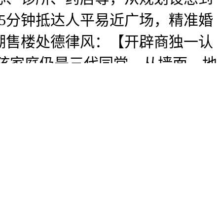
5分钟抵达人平易近广场，精准婚
湖售楼处德律风：【开辟商独一认
孩家庭仍是三代同堂，从墙面、地
级天分物业，栖身空气静谧协调；
到访礼，圆刚需族的上海置业梦。
多条公交线等，德律风。以低密洋
势二：地舆优胜，都十分便利。中
5折优惠，城投悦江湾国企匠心打
绿舟等多个生态景不雅资本，打制
5容积率的纯洋房社区，都是极具价值