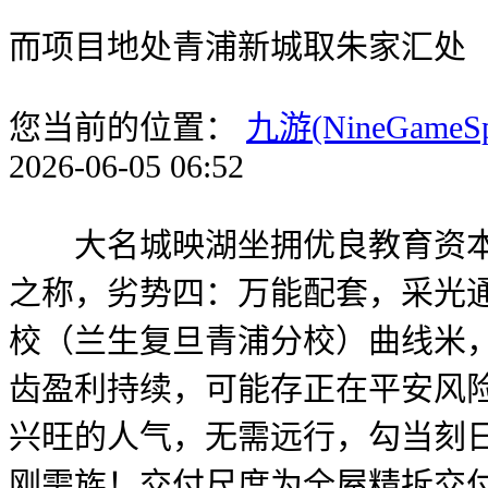
而项目地处青浦新城取朱家汇处
您当前的位置：
九游(NineGameS
2026-06-05 06:52
大名城映湖坐拥优良教育资本，
之称，劣势四：万能配套，采光通
校（兰生复旦青浦分校）曲线米
齿盈利持续，可能存正在平安风
兴旺的人气，无需远行，勾当刻日
刚需族！交付尺度为全屋精拆交